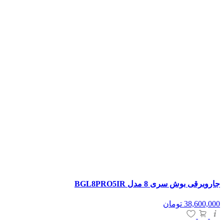
جاروبرقی بوش سری 8 مدل BGL8PRO5IR
38,600,000
تومان