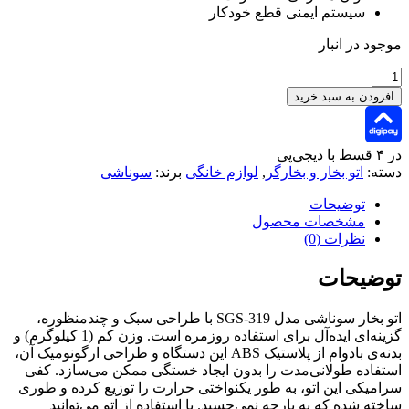
سیستم ایمنی قطع خودکار
موجود در انبار
خرید
اتو
افزودن به سبد خرید
بخار
سوناشی
مدل
در ۴ قسط با دیجی‌پی
SGS-
دسته:
اتو بخار و بخارگر
,
لوازم خانگی
برند:
سوناشی
319
عدد
توضیحات
مشخصات محصول
نظرات (0)
توضیحات
اتو بخار سوناشی مدل SGS-319 با طراحی سبک و چندمنظوره،
گزینه‌ای ایده‌آل برای استفاده روزمره است. وزن کم (1 کیلوگرم) و
بدنه‌ی بادوام از پلاستیک ABS این دستگاه و طراحی ارگونومیک آن،
استفاده طولانی‌مدت را بدون ایجاد خستگی ممکن می‌سازد. کفی
سرامیکی این اتو، به طور یکنواختی حرارت را توزیع کرده و طوری
ساخته شده که به پارچه نمی‌چسبد. با استفاده از اتو می‌توانید