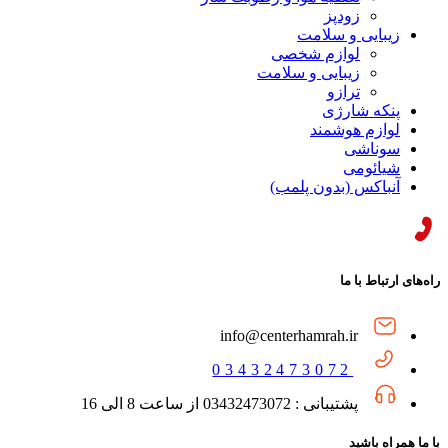
زودپز
زیبایی و سلامت
لوازم شخصی
زیبایی و سلامت
ترازو
پنکه شارژی
لوازم هوشمند
سوناشی
شیائومی
آنباکس (بدون پلمب)
راه‌های ارتباط با ما
info@centerhamrah.ir
03432473072
پشتیبانی : 03432473072 از ساعت 8 الی 16
با ما همراه باشید