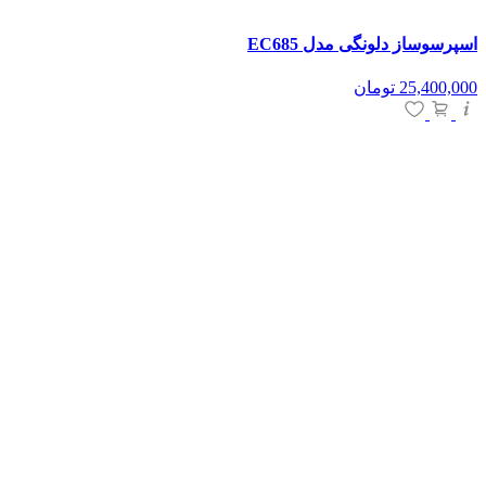
اسپرسوساز دلونگی مدل EC685
25,400,000
تومان