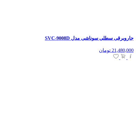
جاروبرقی سطلی سوناشی مدل SVC-9008D
21,480,000
تومان