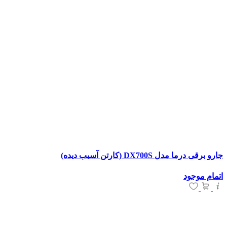
جارو برقی درما مدل DX700S (کارتن آسیب دیده)
اتمام موجود