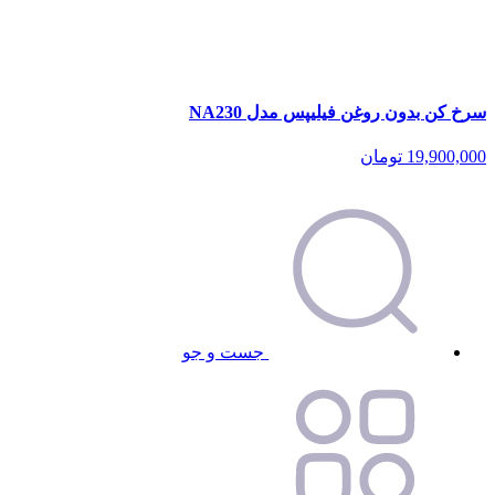
سرخ کن بدون روغن فیلیپس مدل NA230
19,900,000
تومان
جست و جو