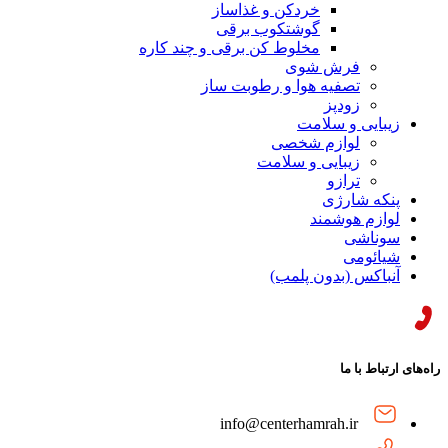
خردکن و غذاساز
گوشتکوب برقی
مخلوط کن برقی و چند کاره
فرش شوی
تصفیه هوا و رطوبت ساز
زودپز
زیبایی و سلامت
لوازم شخصی
زیبایی و سلامت
ترازو
پنکه شارژی
لوازم هوشمند
سوناشی
شیائومی
آنباکس (بدون پلمب)
راه‌های ارتباط با ما
info@centerhamrah.ir