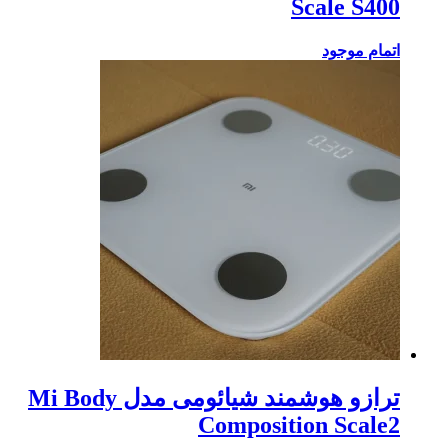
Scale S400
اتمام موجود
ترازو هوشمند شیائومی مدل Mi Body
Composition Scale2