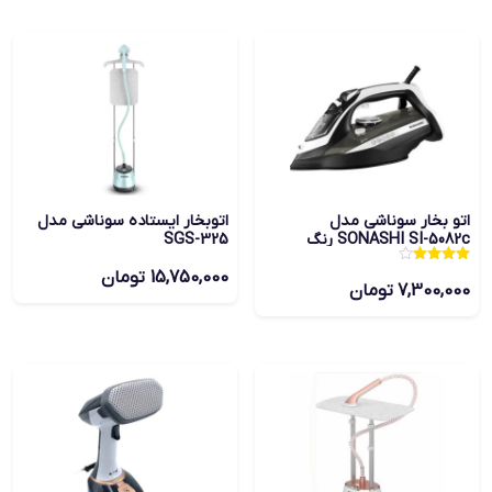
اتو بخار سوناشی مدل
اتوبخار ایستاده سوناشی مدل
SONASHI SI-5082c رنگ
SGS-325
مشکی
نمره
15,750,000
تومان
4.00
7,300,000
تومان
از 5