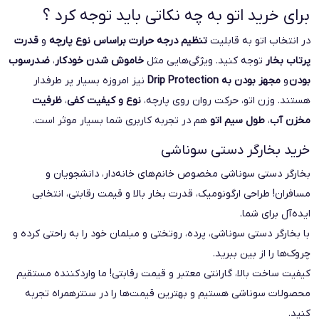
برای خرید اتو به چه نکاتی باید توجه کرد ؟
در انتخاب اتو به قابلیت
تنظیم درجه حرارت براساس نوع پارچه
و
قدرت
پرتاب بخار
توجه کنید. ویژگی‌هایی مثل
خاموش شدن خودکار
،
ضد‌رسوب
بودن
و
مجهز بودن به Drip Protection
نیز امروزه بسیار پر طرفدار
هستند. وزن اتو، حرکت روان روی پارچه،
نوع و کیفیت کفی
،
ظرفیت
مخزن آب
،
طول سیم اتو
هم در تجربه کاربری شما بسیار موثر است.
خرید
بخارگر دستی سوناشی
بخارگر دستی سوناشی مخصوص خانم‌های خانه‌دار، دانشجویان و
مسافران! طراحی ارگونومیک، قدرت بخار بالا و قیمت رقابتی، انتخابی
ایده‌آل برای شما.
با بخارگر دستی سوناشی، پرده، روتختی و مبلمان خود را به راحتی کرده و
چروک‌ها را از بین ببرید.
کیفیت ساخت بالا، گارانتی معتبر و قیمت رقابتی! ما واردکننده مستقیم
محصولات سوناشی هستیم و بهترین قیمت‌ها را در سنترهمراه تجربه
کنید.