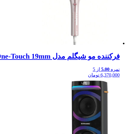
فرکننده مو شیگلم مدل Cupid’s Charm One-Touch 19mm
نمره
5.00
از 5
6,370,000
تومان