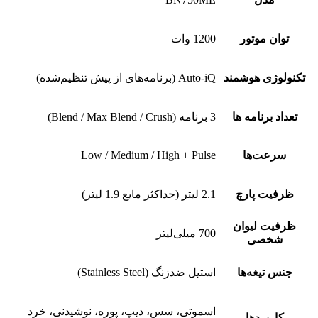
توان موتور
1200 وات
تکنولوژی هوشمند
Auto-iQ (برنامه‌های از پیش تنظیم‌شده)
تعداد برنامه ها
3 برنامه (Blend / Max Blend / Crush)
سرعت‌ها
Low / Medium / High + Pulse
ظرفیت پارچ
2.1 لیتر (حداکثر مایع 1.9 لیتر)
ظرفیت لیوان
700 میلی‌لیتر
شخصی
جنس تیغه‌ها
استیل ضدزنگ (Stainless Steel)
اسموتی، سس، دیپ، پوره، نوشیدنی، خرد
کاربردها