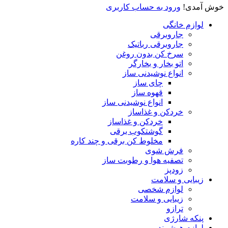
خوش آمدی!
ورود به حساب کاربری
لوازم خانگی
جاروبرقی
جاروبرقی رباتیک
سرخ کن بدون روغن
اتو بخار و بخارگر
انواع نوشیدنی ساز
چای ساز
قهوه ساز
انواع نوشیدنی ساز
خردکن و غذاساز
خردکن و غذاساز
گوشتکوب برقی
مخلوط کن برقی و چند کاره
فرش شوی
تصفیه هوا و رطوبت ساز
زودپز
زیبایی و سلامت
لوازم شخصی
زیبایی و سلامت
ترازو
پنکه شارژی
لوازم هوشمند