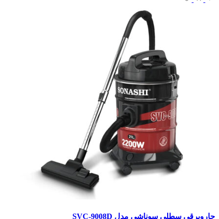
جاروبرقی سطلی سوناشی مدل SVC-9008D