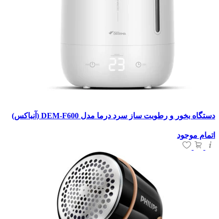
دستگاه بخور و رطوبت ساز سرد درما مدل DEM-F600 (آنباکس)
اتمام موجود