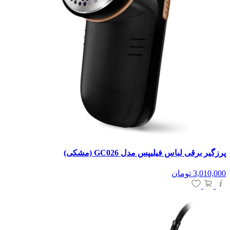
پرزگیر برقی لباس فیلیپس مدل GC026 (مشکی)
3,010,000
تومان