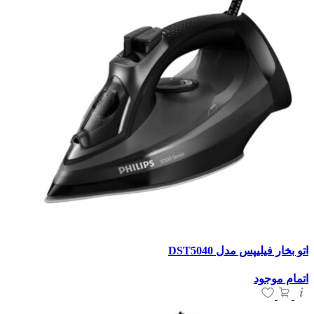
اتو بخار فیلیپس مدل DST5040
اتمام موجود