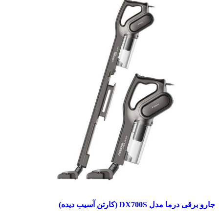
جارو برقی درما مدل DX700S (کارتن آسیب دیده)