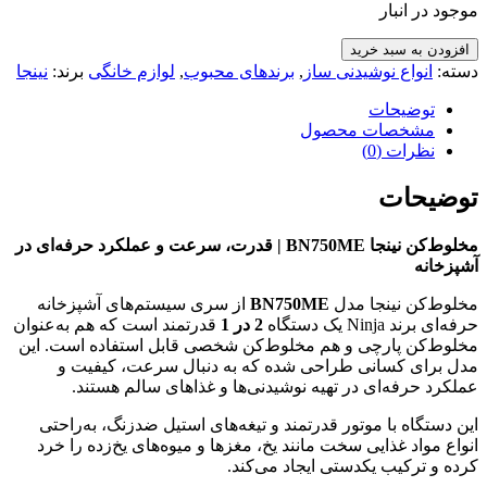
موجود در انبار
مخلوط‌کن
افزودن به سبد خرید
نینجا
دسته:
انواع نوشیدنی ساز
,
برندهای محبوب
,
لوازم خانگی
برند:
نینجا
مدل
BN750ME
توضیحات
عدد
مشخصات محصول
نظرات (0)
توضیحات
مخلوط‌کن نینجا
BN750ME |
قدرت، سرعت و عملکرد حرفه‌ای در
آشپزخانه
مخلوط‌کن نینجا مدل
BN750ME
از سری سیستم‌های آشپزخانه
حرفه‌ای برند Ninja یک دستگاه
2
در 1
قدرتمند است که هم به‌عنوان
مخلوط‌کن پارچی و هم مخلوط‌کن شخصی قابل استفاده است. این
مدل برای کسانی طراحی شده که به دنبال سرعت، کیفیت و
عملکرد حرفه‌ای در تهیه نوشیدنی‌ها و غذاهای سالم هستند.
این دستگاه با موتور قدرتمند و تیغه‌های استیل ضدزنگ، به‌راحتی
انواع مواد غذایی سخت مانند یخ، مغزها و میوه‌های یخ‌زده را خرد
کرده و ترکیب یکدستی ایجاد می‌کند.