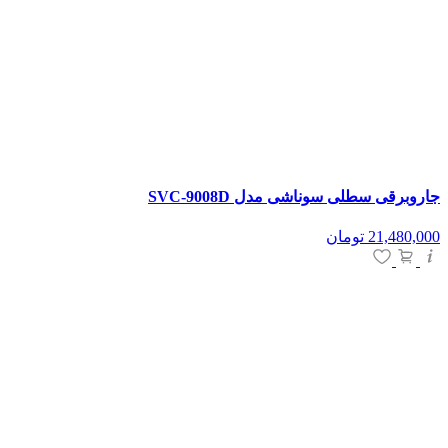
جاروبرقی سطلی سوناشی مدل SVC-9008D
21,480,000
تومان