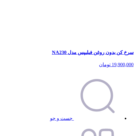
سرخ کن بدون روغن فیلیپس مدل NA230
19,900,000
تومان
جست و جو