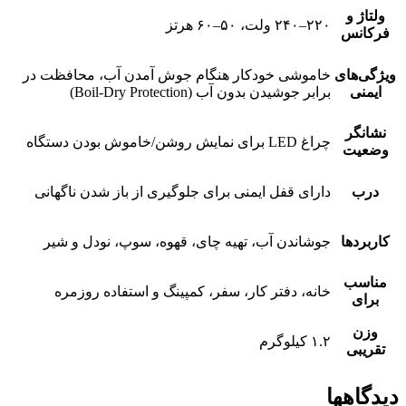
ولتاژ و
۲۲۰–۲۴۰ ولت، ۵۰–۶۰ هرتز
فرکانس
ویژگی‌های
خاموشی خودکار هنگام جوش آمدن آب، محافظت در
ایمنی
برابر جوشیدن بدون آب (Boil-Dry Protection)
نشانگر
چراغ LED برای نمایش روشن/خاموش بودن دستگاه
وضعیت
درب
دارای قفل ایمنی برای جلوگیری از باز شدن ناگهانی
کاربردها
جوشاندن آب، تهیه چای، قهوه، سوپ، نودل و شیر
مناسب
خانه، دفتر کار، سفر، کمپینگ و استفاده روزمره
برای
وزن
۱.۲ کیلوگرم
تقریبی
دیدگاهها