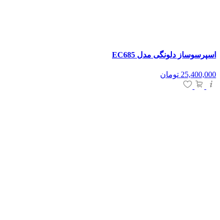
اسپرسوساز دلونگی مدل EC685
25,400,000
تومان