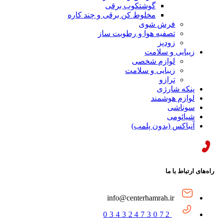
گوشتکوب برقی
مخلوط کن برقی و چند کاره
فرش شوی
تصفیه هوا و رطوبت ساز
زودپز
زیبایی و سلامت
لوازم شخصی
زیبایی و سلامت
ترازو
پنکه شارژی
لوازم هوشمند
سوناشی
شیائومی
آنباکس (بدون پلمب)
راه‌های ارتباط با ما
info@centerhamrah.ir
03432473072