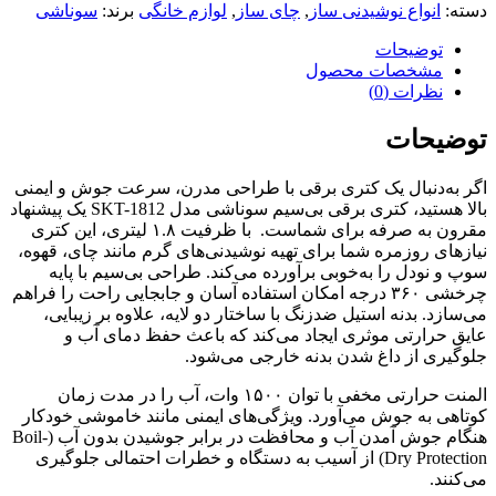
دسته:
انواع نوشیدنی ساز
,
چای ساز
,
لوازم خانگی
برند:
سوناشی
توضیحات
مشخصات محصول
نظرات (0)
توضیحات
اگر به‌دنبال یک کتری برقی با طراحی مدرن، سرعت جوش و ایمنی
بالا هستید، کتری برقی بی‌سیم سوناشی مدل SKT-1812 یک پیشنهاد
مقرون به صرفه برای شماست.
با ظرفیت ۱.۸ لیتری، این کتری
نیازهای روزمره شما برای تهیه نوشیدنی‌های گرم مانند چای، قهوه،
سوپ و نودل را به‌خوبی برآورده می‌کند.
طراحی بی‌سیم با پایه
چرخشی ۳۶۰ درجه امکان استفاده آسان و جابجایی راحت را فراهم
می‌سازد. بدنه استیل ضدزنگ با ساختار دو لایه، علاوه بر زیبایی،
عایق حرارتی موثری ایجاد می‌کند که باعث حفظ دمای آب و
جلوگیری از داغ شدن بدنه خارجی می‌شود.
المنت حرارتی مخفی با توان ۱۵۰۰ وات، آب را در مدت زمان
کوتاهی به جوش می‌آورد. ویژگی‌های ایمنی مانند خاموشی خودکار
هنگام جوش آمدن آب و محافظت در برابر جوشیدن بدون آب (Boil-
Dry Protection) از آسیب به دستگاه و خطرات احتمالی جلوگیری
می‌کنند.