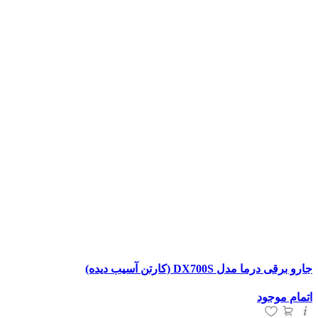
جارو برقی درما مدل DX700S (کارتن آسیب دیده)
اتمام موجود