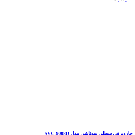
جاروبرقی سطلی سوناشی مدل SVC-9008D