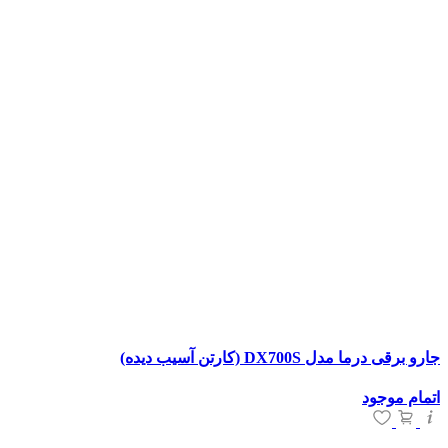
جارو برقی درما مدل DX700S (کارتن آسیب دیده)
اتمام موجود