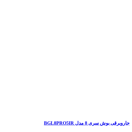
جاروبرقی بوش سری 8 مدل BGL8PRO5IR