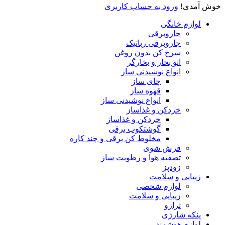
خوش آمدی!
ورود به حساب کاربری
لوازم خانگی
جاروبرقی
جاروبرقی رباتیک
سرخ کن بدون روغن
اتو بخار و بخارگر
انواع نوشیدنی ساز
چای ساز
قهوه ساز
انواع نوشیدنی ساز
خردکن و غذاساز
خردکن و غذاساز
گوشتکوب برقی
مخلوط کن برقی و چند کاره
فرش شوی
تصفیه هوا و رطوبت ساز
زودپز
زیبایی و سلامت
لوازم شخصی
زیبایی و سلامت
ترازو
پنکه شارژی
لوازم هوشمند