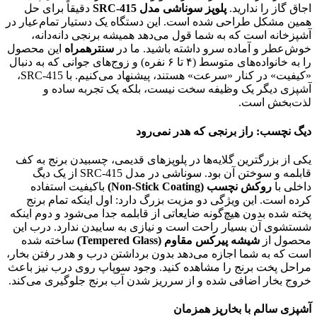
اجاق گاز را ندارید.
پلوپز سوناشی مدل SRC-415
دقیقاً برای حل
همین مشکل طراحی شده است. این دستگاه یک دستیار تمام‌عیار در
آشپزخانه است که به شما قول می‌دهد همیشه برنجی دانه‌دانه،
خوش‌عطر و آماده سرو داشته باشید. ما در
سنترهمراه
این محصول
را به خانواده‌های متوسط (۴ تا ۶ نفره) و زوج‌های جوانی که به دنبال
«کیفیت» در کنار «سرعت» هستند، پیشنهاد می‌کنیم. با SRC-415،
آشپزی دیگر یک وظیفه سخت نیست، بلکه یک تجربه ساده و
لذت‌بخش است.
دیگ نچسب: راز برنجی که هدر نمی‌رود
یکی از بزرگترین گلایه‌ها در پلوپزهای قدیمی، چسبیدن برنج به کف
قابلمه و سوختن آن بود. سوناشی در مدل SRC-415 از یک دیگ
داخلی با
روکش نچسب (Non-Stick Coating)
باکیفیت استفاده
کرده است. این ویژگی دو مزیت بزرگ دارد: اول اینکه تمام برنج
پخته شده بدون هیچ‌گونه ضایعاتی از قابلمه جدا می‌شود و دوم اینکه
شستشوی آن بسیار راحت است و نیازی به ساییدن ندارد. درب این
محصول از
شیشه پیرکس مقاوم (Tempered Glass)
ساخته شده
است که به شما اجازه می‌دهد بدون برداشتن درب و هدر رفتن بخار،
مراحل پخت برنج را مشاهده کنید. وجود سوپاپ روی درب نیز باعث
خروج بخار اضافی شده و از سرریز شدن آب برنج جلوگیری می‌کند.
آشپزی سالم با بخارپز همزمان