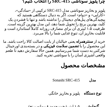
چرا پلوپز سوناشی SRC-415 را انتخاب کنیم؟
پلوپز و بخارپز سوناشی مدل SRC-415 ترکیبی از «سادگی»،
«کارایی» و «دوام» است. اگر به دنبال دستگاهی هستید که
پیچیدگی‌های پنل‌های دیجیتال را نداشته باشد و تنها با فشردن یک
کلید، بهترین برنج را تحویل شما دهد، این مدل بهترین گزینه است.
ظرفیت ۱.۵ لیتری آن برای مصارف روزانه کاملاً استاندارد است و
قابلیت بخارپز آن، تنوع غذایی شما را بالا می‌برد.
خرید از
سنترهمراه
یعنی خیالتان از بابت اصالت کالا راحت باشد. ما
این محصول را با
تضمین سلامت فیزیکی
و در بسته‌بندی اورجینال
شرکتی به دست شما می‌رسانیم. همین حالا سفارش دهید تا طعم
واقعی آشپزی آسان را با سوناشی تجربه کنید.
مشخصات محصول
مدل
Sonashi SRC-415
نوع دستگاه
پلوپز و بخارپز خانگی
گنجایش
۱.۵ لیتر (پخت حدود ۸ پیمانه برنج)