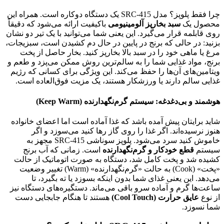
چرا فقط پلوپز؟ مدل SRC-415 یک دستگاه دوکاره است. همراه این
محصول یک
سبد بخارپز آلومینیومی
باکیفیت ارائه می‌شود که دقیقاً
روی قابلمه قرار می‌گیرد. این یعنی شما می‌توانید با یک تیر دو نشان
بزنید: در حالی که برنج در پایین در حال دم کشیدن است، سبزیجات،
مرغ یا ماهی خود را در سبد بالا بخارپز کنید. بخار حاصل از پخت
برنج، مواد غذایی شما را به سالم‌ترین روش ممکن می‌پزد و طعم و
ویتامین‌های آن‌ها را حفظ می‌کند. این ویژگی برای کسانی که رژیم
غذایی سالم دارند یا ورزشکار هستند، یک مزیت فوق‌العاده است.
هوشمند و بی‌دغدغه: سیستم گرم‌نگهدارنده (Keep Warm)
شاید برایتان پیش آمده باشد که غذا آماده است اما اعضای خانواده
هنوز نرسیده‌اند. اگر غذا را روی گاز رها کنید می‌سوزد و اگر
خاموش کنید سرد می‌شود. پلوپز سوناشی SRC-415 مجهز به
سیستم
قطع خودکار و گرم‌نگهدارنده
است. زمانی که آب برنج
کشیده شد و پخت کامل شد، دستگاه به صورت اتوماتیک از حالت
«پخت» (Cook) به حالت «گرم‌نگهدارنده» (Warm) تغییر وضعیت
می‌دهد. این یعنی غذای شما بدون اینکه بسوزد یا ته بگیرد، تا
ساعت‌ها گرم و آماده سرو باقی می‌ماند. دستگیره‌های دستگاه نیز
از نوع
عایق حرارت (Cool Touch)
هستند تا هنگام جابجایی دست
شما نسوزد.