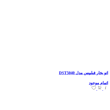
اتو بخار فیلیپس مدل DST5040
اتمام موجود