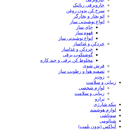
جاروبرقی رباتیک
سرخ کن بدون روغن
اتو بخار و بخارگر
انواع نوشیدنی ساز
چای ساز
قهوه ساز
انواع نوشیدنی ساز
خردکن و غذاساز
خردکن و غذاساز
گوشتکوب برقی
مخلوط کن برقی و چند کاره
فرش شوی
تصفیه هوا و رطوبت ساز
زودپز
زیبایی و سلامت
لوازم شخصی
زیبایی و سلامت
ترازو
پنکه شارژی
لوازم هوشمند
سوناشی
شیائومی
آنباکس (بدون پلمب)