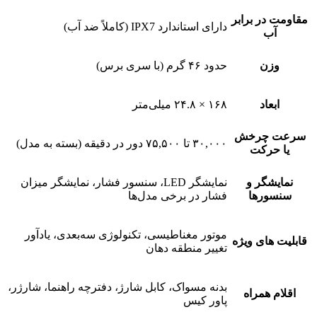
مقاومت در برابر
دارای استاندارد IPX7 (کاملاً ضد آب)
آب
وزن
حدود ۴۶ گرم (با سری برس)
ابعاد
۱۶۸ × ۲۴.۸ میلی‌متر
سرعت چرخش
۳۰,۰۰۰ تا ۷۵,۵۰۰ دور در دقیقه (بسته به مدل)
یا حرکت
نمایشگر و
نمایشگر LED، سنسور فشار، نمایشگر میزان
سنسورها
فشار در برخی مدل‌ها
موتور مغناطیسی، تکنولوژی سه‌بعدی، یادآور
قابلیت های ویژه
تغییر منطقه دهان
بدنه مسواک، کابل شارژ، دفترچه راهنما، شارژر،
اقلام همراه
پاور کیس