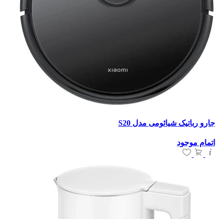
جارو رباتیک شیائومی مدل S20
اتمام موجود