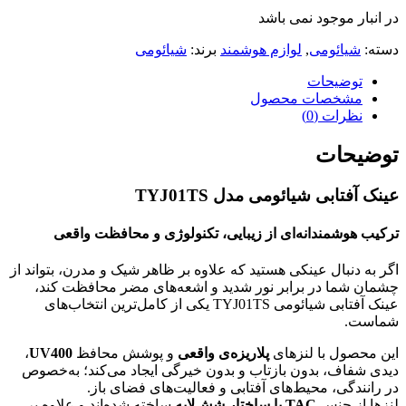
در انبار موجود نمی باشد
دسته:
شیائومی
,
لوازم هوشمند
برند:
شیائومی
توضیحات
مشخصات محصول
نظرات (0)
توضیحات
عینک آفتابی شیائومی مدل TYJ01TS
ترکیب هوشمندانه‌ای از زیبایی، تکنولوژی و محافظت واقعی
اگر به دنبال عینکی هستید که علاوه بر ظاهر شیک و مدرن، بتواند از
چشمان شما در برابر نور شدید و اشعه‌های مضر محافظت کند،
عینک آفتابی شیائومی TYJ01TS یکی از کامل‌ترین انتخاب‌های
شماست.
این محصول با لنزهای
پلاریزه‌ی واقعی
و پوشش محافظ
UV400
،
دیدی شفاف، بدون بازتاب و بدون خیرگی ایجاد می‌کند؛ به‌خصوص
در رانندگی، محیط‌های آفتابی و فعالیت‌های فضای باز.
لنزها از جنس
TAC با ساختار شش‌لایه
ساخته شده‌اند و علاوه بر