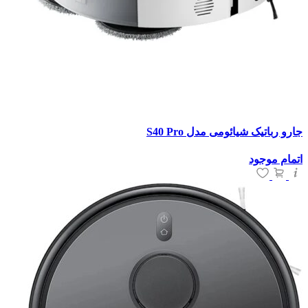
جارو رباتیک شیائومی مدل S40 Pro
اتمام موجود