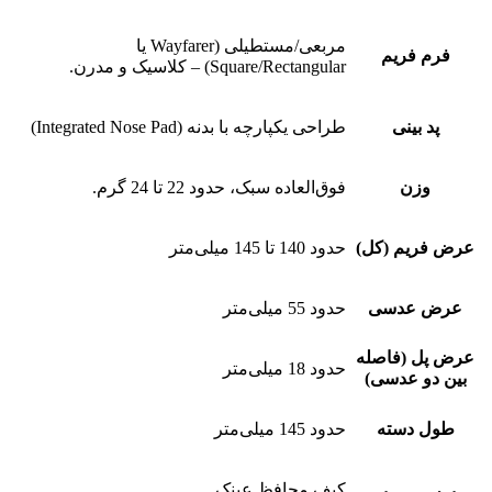
مربعی/مستطیلی (Wayfarer یا
فرم فریم
Square/Rectangular) – کلاسیک و مدرن.
پد بینی
طراحی یکپارچه با بدنه (Integrated Nose Pad)
وزن
فوق‌العاده سبک، حدود 22 تا 24 گرم.
عرض فریم (کل)
حدود 140 تا 145 میلی‌متر
عرض عدسی
حدود 55 میلی‌متر
عرض پل (فاصله
حدود 18 میلی‌متر
بین دو عدسی)
طول دسته
حدود 145 میلی‌متر
کیف محافظ عینک