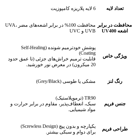
تعداد لایه
6 لایه پلاریزه کامپوزیت
محافظت در برابر
محافظت 100% در برابر اشعه‌های مضر UVA،
اشعه UV400
UVB و UVC
پوشش خودترمیم شونده (Self-Healing
Coating)
ویژگی خاص
قابلیت ترمیم خراش‌های جزئی (تا عمق حدود
20 میکرون) در معرض نور خورشید.
رنگ لنز
مشکی یا طوسی (Grey/Black)
TR90 (ترموپلاستیک)
جنس فریم
سبک، انعطاف‌پذیر، مقاوم در برابر حرارت و
مواد شیمیایی.
یکپارچه و بدون پیچ (Screwless Design)
طراحی فریم
برای دوام و سبکی بیشتر.