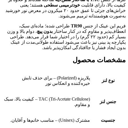
کیفیت بالا، دارای قابلیت
خودترمیمی سطحی
هستند؛ یعنی
خراش‌های جزئی تا عمق حدود ۲۰ میکرون در معرض نور خورشید
به‌صورت هوشمندانه ترمیم می‌شوند.
فریم این عینک از جنس
TR90
طراحی شده؛ ماده‌ای سبک،
انعطاف‌پذیر و مقاوم که در کنار ساختار
بدون پیچ
، دوام بالا و وزن
بسیار کم (حدود ۲۲ گرم) را در اختیار شما قرار می‌دهد. طراحی
یکپارچه پد بینی نیز باعث می‌شود استفاده طولانی‌مدت از عینک
بدون ایجاد فشار یا جاافتادگی امکان‌پذیر باشد.
مشخصات محصول
پلاریزه (Polarized) – برای حذف تابش
نوع لنز
خیره‌کننده و انعکاس نور
TAC (Tri-Acetate Cellulose) – کیفیت بالا، سبک
جنس لنز
و مقاوم.
جنسیت
مشترک (Unisex) – مناسب خانم‌ها و آقایان.