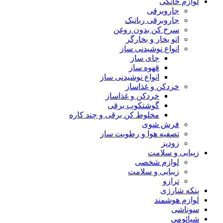
لوازم خانگی
جاروبرقی
جاروبرقی رباتیک
سرخ کن بدون روغن
اتو بخار و بخارگر
انواع نوشیدنی ساز
چای ساز
قهوه ساز
انواع نوشیدنی ساز
خردکن و غذاساز
خردکن و غذاساز
گوشتکوب برقی
مخلوط کن برقی و چند کاره
فرش شوی
تصفیه هوا و رطوبت ساز
زودپز
زیبایی و سلامت
لوازم شخصی
زیبایی و سلامت
ترازو
پنکه شارژی
لوازم هوشمند
سوناشی
شیائومی