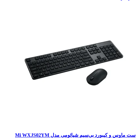
ست ماوس و کیبورد بی‌سیم شیائومی مدل Mi WXJS02YM