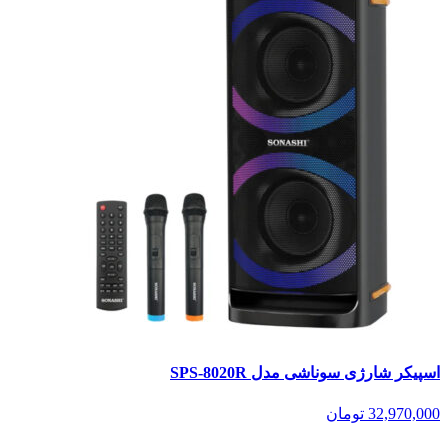
اسپیکر شارژی سوناشی مدل SPS-8020R
32,970,000
تومان