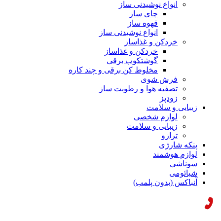
انواع نوشیدنی ساز
چای ساز
قهوه ساز
انواع نوشیدنی ساز
خردکن و غذاساز
خردکن و غذاساز
گوشتکوب برقی
مخلوط کن برقی و چند کاره
فرش شوی
تصفیه هوا و رطوبت ساز
زودپز
زیبایی و سلامت
لوازم شخصی
زیبایی و سلامت
ترازو
پنکه شارژی
لوازم هوشمند
سوناشی
شیائومی
آنباکس (بدون پلمب)