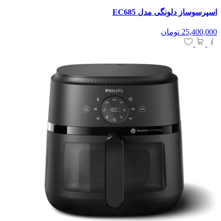
اسپرسوساز دلونگی مدل EC685
25,400,000
تومان