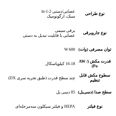
عصایی/دستی 2‑in‑1
نوع طراحی
سبک، ارگونومیک
برقی سیمی
نوع جاروبرقی
عصایی با قابلیت تبدیل به دستی
توان مصرفی (وات)
600 W
قدرت مکش (AW /
16-18 کیلوپاسکال
Pa)
سطوح مکش قابل
چند سطح قدرت (طبق تجربه سری DX)
تنظیم
سطح صدا (دسی‌بل)
85 دسی بل
نوع فیلتر
HEPA و فیلتر سیکلون سه‌مرحله‌ای