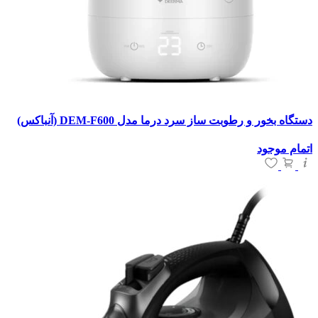
دستگاه بخور و رطوبت ساز سرد درما مدل DEM-F600 (آنباکس)
اتمام موجود