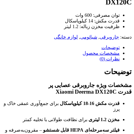
DX120C
توان مصرفی: 600 وات
قدرت مکش: 14 کیلوپاسکال
ظرفیت مخزن زباله: 1.2 لیتر
دسته:
جاروبرقی
,
شیائومی
,
لوازم خانگی
توضیحات
مشخصات محصول
نظرات (0)
توضیحات
مشخصات ویژه جاروبرقی عصایی پر
قدرت Xiaomi Deerma DX120C
قدرت مکش 16-18 کیلوپاسکال
برای جمع‌آوری عمقی خاک و
پرز
مخزن 1.2 لیتری
برای نظافت طولانی با تخلیه کمتر
فیلتر سه‌مرحله‌ای HEPA قابل شستشو
– مقرون‌به‌صرفه و