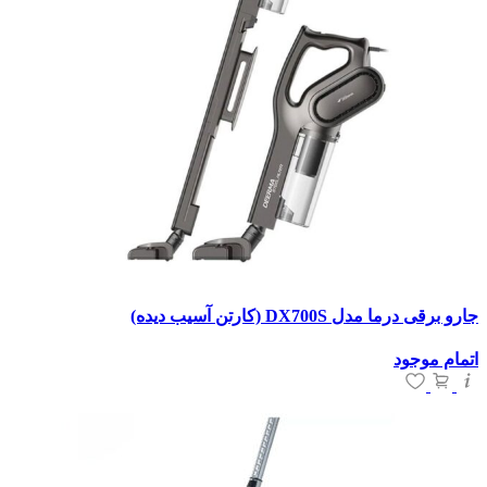
جارو برقی درما مدل DX700S (کارتن آسیب دیده)
اتمام موجود