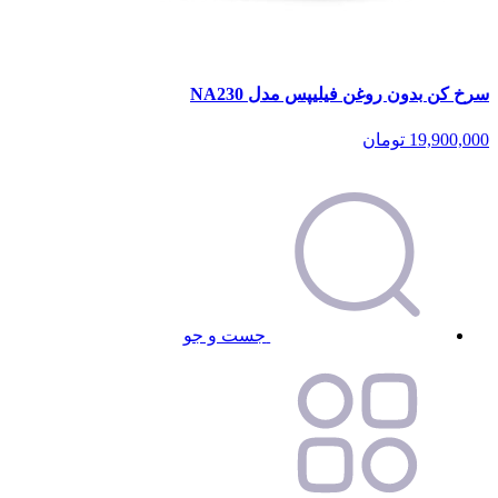
سرخ کن بدون روغن فیلیپس مدل NA230
19,900,000
تومان
جست و جو