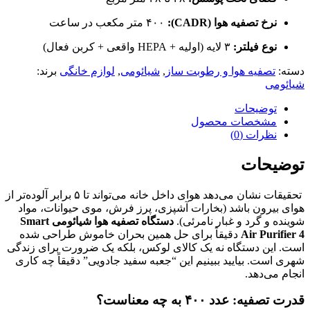
نرخ تصفیه هوا (CADR):
۴۰۰ متر مکعب در ساعت
نوع فیلتر:
۳ لایه (اولیه + HEPA واقعی + کربن فعال)
دسته:
تصفیه هوا و رطوبت ساز
,
شیائومی
,
لوازم خانگی
برند:
شیائومی
توضیحات
مشخصات محصول
نظرات (0)
توضیحات
تحقیقات نشان می‌دهد هوای داخل خانه می‌تواند تا ۵ برابر آلوده‌تر از
هوای بیرون باشد (بخارات آشپزی، پرز فرش، موی حیوانات، مواد
شوینده و گرد و غبار نامرئی).
دستگاه تصفیه هوا شیائومی Smart
Air Purifier 4
دقیقاً برای حل همین بحران خاموش طراحی شده
است. این دستگاه نه یک کالای لوکس، بلکه یک ضرورت برای زندگی
شهری است. بیایید ببینیم این “جعبه سفید جادویی” دقیقاً چه کاری
انجام می‌دهد.
قدرت تصفیه: عدد ۴۰۰ به چه معناست؟