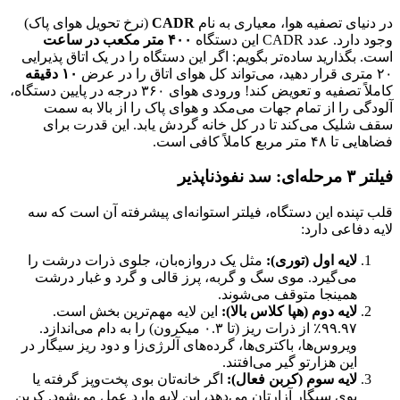
در دنیای تصفیه هوا، معیاری به نام
CADR
(نرخ تحویل هوای پاک)
وجود دارد. عدد CADR این دستگاه
۴۰۰ متر مکعب در ساعت
است. بگذارید ساده‌تر بگویم: اگر این دستگاه را در یک اتاق پذیرایی
۲۰ متری قرار دهید، می‌تواند کل هوای اتاق را در عرض
۱۰ دقیقه
کاملاً تصفیه و تعویض کند! ورودی هوای ۳۶۰ درجه در پایین دستگاه،
آلودگی را از تمام جهات می‌مکد و هوای پاک را از بالا به سمت
سقف شلیک می‌کند تا در کل خانه گردش یابد. این قدرت برای
فضاهایی تا ۴۸ متر مربع کاملاً کافی است.
فیلتر ۳ مرحله‌ای: سد نفوذناپذیر
قلب تپنده این دستگاه، فیلتر استوانه‌ای پیشرفته آن است که سه
لایه دفاعی دارد:
لایه اول (توری):
مثل یک دروازه‌بان، جلوی ذرات درشت را
می‌گیرد. موی سگ و گربه، پرز قالی و گرد و غبار درشت
همینجا متوقف می‌شوند.
لایه دوم (هپا کلاس بالا):
این لایه مهم‌ترین بخش است.
۹۹.۹۷٪ از ذرات ریز (تا ۰.۳ میکرون) را به دام می‌اندازد.
ویروس‌ها، باکتری‌ها، گرده‌های آلرژی‌زا و دود ریز سیگار در
این هزارتو گیر می‌افتند.
لایه سوم (کربن فعال):
اگر خانه‌تان بوی پخت‌وپز گرفته یا
بوی سیگار آزارتان می‌دهد، این لایه وارد عمل می‌شود. کربن