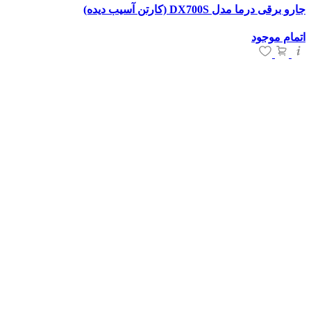
جارو برقی درما مدل DX700S (کارتن آسیب دیده)
اتمام موجود