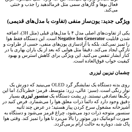
فعال بوها و گازهای سمی مثل فرمالدهید را جذب و خنثی
می‌کند.
ویژگی جدید: یون‌ساز منفی (تفاوت با مدل‌های قدیمی)
یکی از تفاوت‌های اصلی مدل ۴ با مدل‌های قبلی (مثل 3H)، اضافه
شدن قابلیت
Negative Ion Generator
است. این دستگاه فقط هوا
را تمیز نمی‌کند، بلکه با آزادسازی یون‌های منفی، حسی از طراوت و
تازگی ایجاد می‌کند. دقیقاً مثل هوایی که بعد از یک باران بهاری یا در
کنار آبشار تنفس می‌کنید. این ویژگی برای کاهش استرس و بهبود
کیفیت خواب فوق‌العاده است.
چشمان تیزبین لیزری
روی بدنه دستگاه یک نمایشگر گرد OLED می‌بینید که دورش یک
نوار رنگی است. (سبز: عالی، زرد: متوسط، قرمز: خطرناک). اما این
رنگ‌ها تصادفی نیستند. در پشت دستگاه یک
سنسور لیزری
بسیار
دقیق وجود دارد که دائماً ذرات معلق هوا را می‌شمارد. فرض کنید در
آشپزخانه مشغول سرخ کردن پیاز هستید؛ در عرض چند ثانیه
سنسور متوجه ذرات دود می‌شود، چراغ قرمز می‌شود و دستگاه به
صورت اتوماتیک دور موتور را بالا می‌برد تا هوا را تمیز کند. وقتی هوا
پاک شد، دوباره به حالت آرام برمی‌گردد.