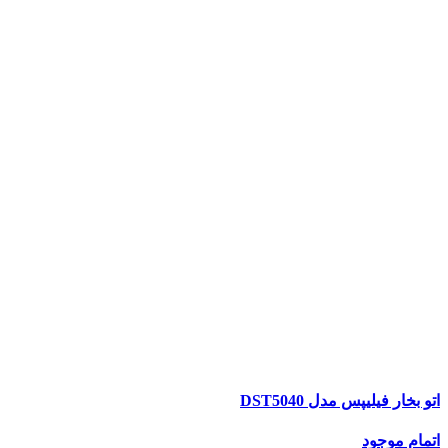
اتو بخار فیلیپس مدل DST5040
اتمام موجود