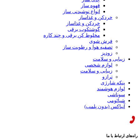
قهوه ساز
انواع نوشیدنی ساز
خردکن و غذاساز
خردکن و غذاساز
گوشتکوب برقی
مخلوط کن برقی و چند کاره
فرش شوی
تصفیه هوا و رطوبت ساز
زودپز
زیبایی و سلامت
لوازم شخصی
زیبایی و سلامت
ترازو
پنکه شارژی
لوازم هوشمند
سوناشی
شیائومی
آنباکس (بدون پلمب)
راه‌های ارتباط با ما