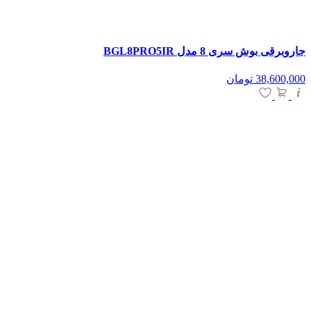
جاروبرقی بوش سری 8 مدل BGL8PRO5IR
38,600,000
تومان