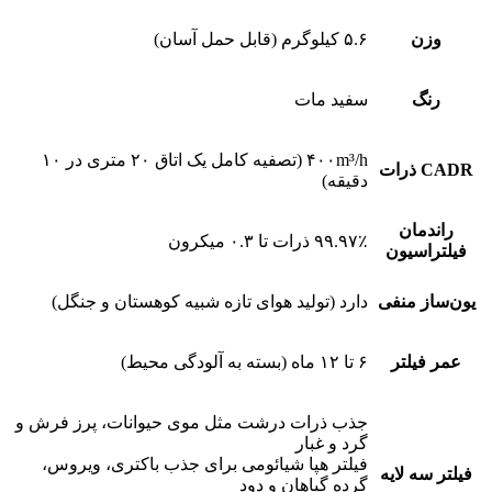
وزن
۵.۶ کیلوگرم (قابل حمل آسان)
رنگ
سفید مات
۴۰۰m³/h (تصفیه کامل یک اتاق ۲۰ متری در ۱۰
CADR ذرات
دقیقه)
راندمان
۹۹.۹۷٪ ذرات تا ۰.۳ میکرون
فیلتراسیون
یون‌ساز منفی
دارد (تولید هوای تازه شبیه کوهستان و جنگل)
عمر فیلتر
۶ تا ۱۲ ماه (بسته به آلودگی محیط)
جذب ذرات درشت مثل موی حیوانات، پرز فرش و
گرد و غبار
فیلتر هپا شیائومی برای جذب باکتری، ویروس،
فیلتر سه لایه
گرده گیاهان و دود