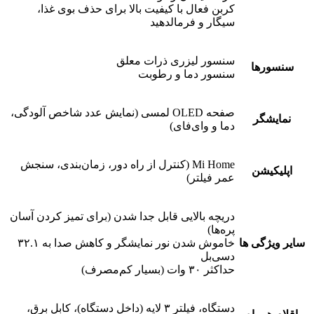
کربن فعال با کیفیت بالا برای حذف بوی غذا،
سیگار و فرمالدهید
سنسور لیزری ذرات معلق
سنسورها
سنسور دما و رطوبت
صفحه OLED لمسی (نمایش عدد شاخص آلودگی،
نمایشگر
دما و وای‌فای)
Mi Home (کنترل از راه دور، زمان‌بندی، سنجش
اپلیکیشن
عمر فیلتر)
دریچه بالایی قابل جدا شدن (برای تمیز کردن آسان
پره‌ها)
سایر ویژگی ها
خاموش شدن نور نمایشگر و کاهش صدا به ۳۲.۱
دسی‌بل
حداکثر ۳۰ وات (بسیار کم‌مصرف)
دستگاه، فیلتر ۳ لایه (داخل دستگاه)، کابل برق،