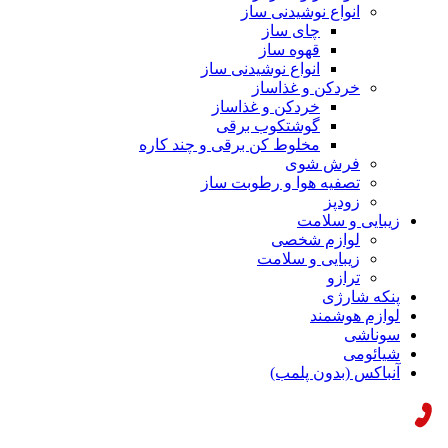
انواع نوشیدنی ساز
چای ساز
قهوه ساز
انواع نوشیدنی ساز
خردکن و غذاساز
خردکن و غذاساز
گوشتکوب برقی
مخلوط کن برقی و چند کاره
فرش شوی
تصفیه هوا و رطوبت ساز
زودپز
زیبایی و سلامت
لوازم شخصی
زیبایی و سلامت
ترازو
پنکه شارژی
لوازم هوشمند
سوناشی
شیائومی
آنباکس (بدون پلمب)